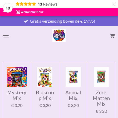
×
13
Reviews
10
Gratis verzending boven de € 19,95!
Mystery
Bioscoo
Animal
Zure
Mix
p Mix
Mix
Matten
Mix
€ 3,20
€ 3,20
€ 3,20
€ 3,20