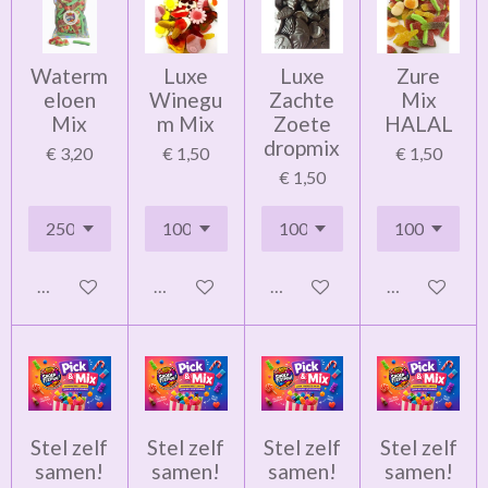
Waterm
Luxe
Luxe
Zure
eloen
Winegu
Zachte
Mix
Mix
m Mix
Zoete
HALAL
dropmix
€ 3,20
€ 1,50
€ 1,50
€ 1,50
In winkelwagen
In winkelwagen
In winkelwagen
In winkelwag
Stel zelf
Stel zelf
Stel zelf
Stel zelf
samen!
samen!
samen!
samen!