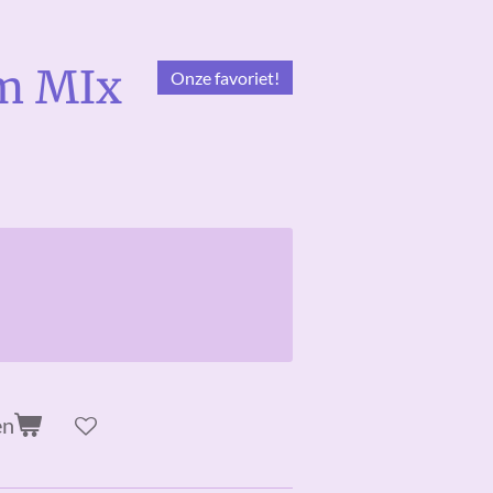
m MIx
Onze favoriet!
en