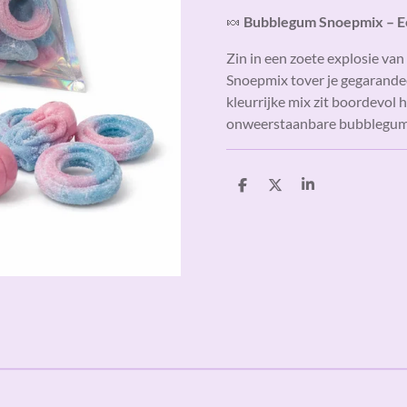
🍬
Bubblegum Snoepmix – Ee
Zin in een zoete explosie va
Snoepmix tover je gegarandee
kleurrijke mix zit boordevol 
onweerstaanbare bubblegum-s
D
D
S
e
e
h
l
e
a
e
l
r
n
e