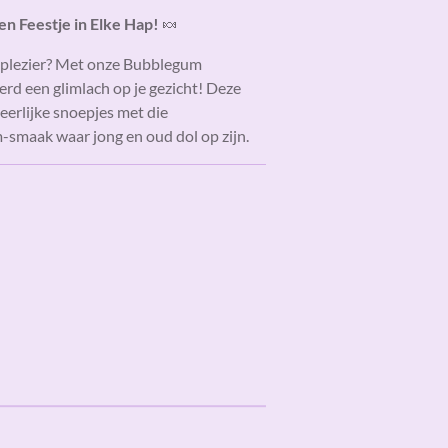
n Feestje in Elke Hap!
🍬
n plezier? Met onze Bubblegum
rd een glimlach op je gezicht! Deze
heerlijke snoepjes met die
maak waar jong en oud dol op zijn.