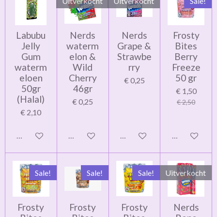
Uitverkocht
Uitverkocht
Sale!
Labubu
Nerds
Nerds
Frosty
Jelly
waterm
Grape &
Bites
Gum
elon &
Strawbe
Berry
waterm
Wild
rry
Freeze
eloen
Cherry
50 gr
€ 0,25
50gr
46gr
€ 1,50
(Halal)
€ 0,25
€ 2,50
€ 2,10
In winkelwagen
Houd mij op de hoogte
Houd mij op de hoogte
In winkelwag
Sale!
Sale!
Sale!
Uitverkocht
Frosty
Frosty
Frosty
Nerds