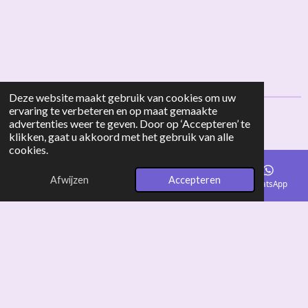
Deze website maakt gebruik van cookies om uw
ervaring te verbeteren en op maat gemaakte
Alle Prijzen zijn inclusief BTW.
advertenties weer te geven. Door op ‘Accepteren’ te
© 2025 - 2026 SnoepFestival -
-
klikken, gaat u akkoord met het gebruik van alle
Algemene voorwaarden
cookies.
Privacystatement
-
Retourbeleid.
-
Klachtenregeling
Powered by
JouwWeb
Afwijzen
Accepteren
E-mailadres
Telefoonnummer
TikTok
WhatsApp