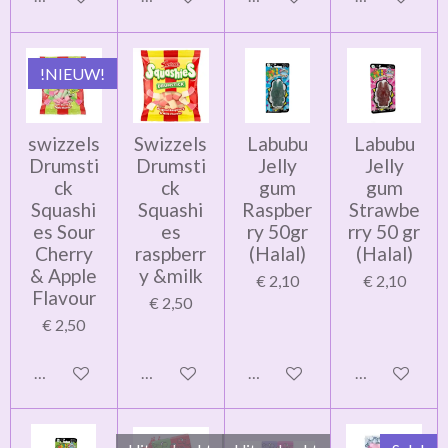
!NIEUW!
swizzels
Swizzels
Labubu
Labubu
Drumsti
Drumsti
Jelly
Jelly
ck
ck
gum
gum
Squashi
Squashi
Raspber
Strawbe
es Sour
es
ry 50gr
rry 50 gr
Cherry
raspberr
(Halal)
(Halal)
& Apple
y &milk
€ 2,10
€ 2,10
Flavour
€ 2,50
€ 2,50
In winkelwagen
In winkelwagen
In winkelwagen
In winkelwag