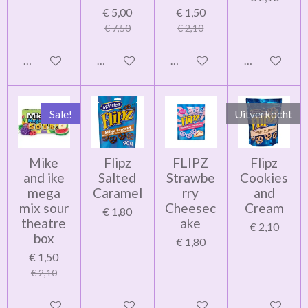
€ 5,00
€ 1,50
€ 7,50
€ 2,10
In winkelwagen
In winkelwagen
In winkelwagen
In winkelwag
Sale!
Uitverkocht
Mike
Flipz
FLIPZ
Flipz
and ike
Salted
Strawbe
Cookies
mega
Caramel
rry
and
mix sour
Cheesec
Cream
€ 1,80
theatre
ake
€ 2,10
box
€ 1,80
€ 1,50
€ 2,10
In winkelwagen
In winkelwagen
In winkelwagen
Houd mij op 