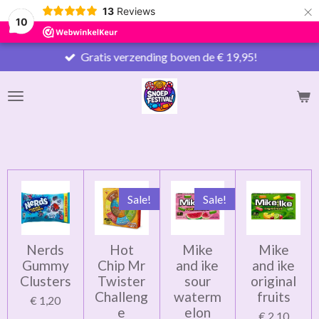
×
13
Reviews
10
Gratis verzending boven de € 19,95!
Sale!
Sale!
Nerds
Hot
Mike
Mike
Gummy
Chip Mr
and ike
and ike
Clusters
Twister
sour
original
Challeng
waterm
fruits
€ 1,20
e
elon
€ 2,10