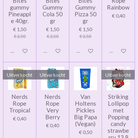
Bites
Bites
Bites
Rope
gummy
Gummy
Gummy
Rainbow
Pineappl
Cola 50
Pizza 50
€ 0,40
e 40gr.
gr
gr
€ 1,50
€ 1,50
€ 1,50
€ 2,50
€ 2,50
€ 2,50
In winkelwagen
In winkelwagen
In winkelwagen
Houd mij op 
Uitverkocht
Uitverkocht
Uitverkocht
Nerds
Nerds
Van
Striking
Rope
Rope
Holtens
Lollipop
Tropical
Very
Pickles
met
Berry
Big Papa
Popping
€ 0,40
(Vegan)
candy
€ 0,40
strawbe
€ 0,50
rry 13.8