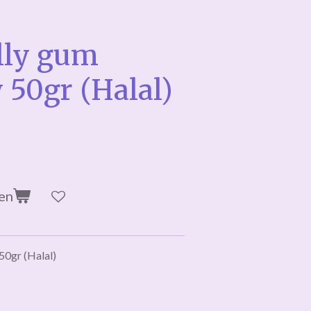
lly gum
 50gr (Halal)
en
50gr (Halal)