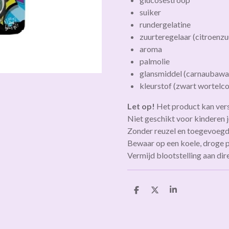
suiker
rundergelatine
zuurteregelaar (citroenzu
aroma
palmolie
glansmiddel (carnaubawas
kleurstof (zwart wortelc
Let op!
Het product kan vers
Niet geschikt voor kinderen j
Zonder reuzel en toegevoegd
Bewaar op een koele, droge p
Vermijd blootstelling aan dire
D
D
S
e
e
h
l
e
a
e
l
r
n
e