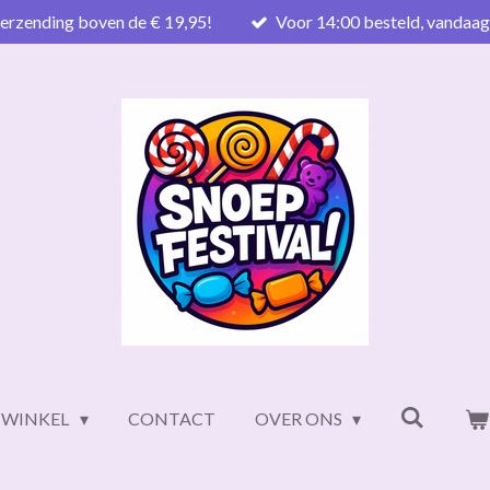
verzending boven de € 19,95!
Voor 14:00 besteld, vandaa
WINKEL
CONTACT
OVER ONS