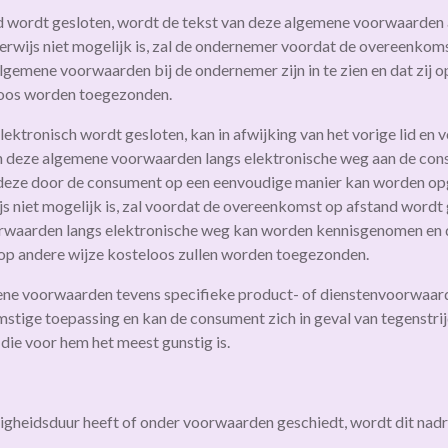
d wordt gesloten, wordt de tekst van deze algemene voorwaarden
jkerwijs niet mogelijk is, zal de ondernemer voordat de overeenko
lgemene voorwaarden bij de ondernemer zijn in te zien en dat zij 
loos worden toegezonden.
lektronisch wordt gesloten, kan in afwijking van het vorige lid e
an deze algemene voorwaarden langs elektronische weg aan de con
 deze door de consument op een eenvoudige manier kan worden o
ijs niet mogelijk is, zal voordat de overeenkomst op afstand wordt
waarden langs elektronische weg kan worden kennisgenomen en da
op andere wijze kosteloos zullen worden toegezonden.
ene voorwaarden tevens specifieke product- of dienstenvoorwaarde
mstige toepassing en kan de consument zich in geval van tegenstr
die voor hem het meest gunstig is.
igheidsduur heeft of onder voorwaarden geschiedt, wordt dit nadr