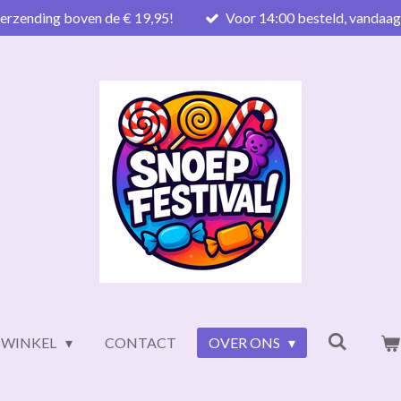
verzending boven de € 19,95!
Voor 14:00 besteld, vandaa
WINKEL
CONTACT
OVER ONS