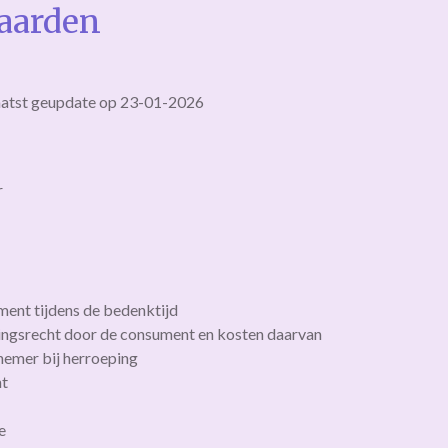
aarden
aatst geupdate op 23-01-2026
r
ument tijdens de bedenktijd
pingsrecht door de consument en kosten daarvan
rnemer bij herroeping
ht
e