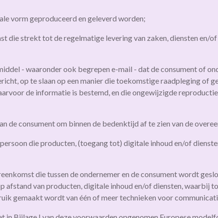
gitale vorm geproduceerd en geleverd worden;
die strekt tot de regelmatige levering van zaken, diensten en/of
iddel - waaronder ook begrepen e-mail - dat de consument of ond
gericht, op te slaan op een manier die toekomstige raadpleging of 
aarvoor de informatie is bestemd, en die ongewijzigde reproducti
van de consument om binnen de bedenktijd af te zien van de overe
persoon die producten, (toegang tot) digitale inhoud en/of dienst
eenkomst die tussen de ondernemer en de consument wordt geslot
afstand van producten, digitale inhoud en/of diensten, waarbij tot
ruik gemaakt wordt van één of meer technieken voor communicati
et in Bijlage I van deze voorwaarden opgenomen Europese modelfo