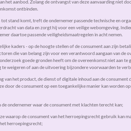
an het aanbod. Zolang de ontvangst van deze aanvaarding niet do
enkomst ontbinden.
h tot stand komt, treft de ondernemer passende technische en org
verdracht van data en zorgt hij voor een veilige webomgeving. Ind
nemer daartoe passende veiligheidsmaatregelen in acht nemen.
lijke kaders - op de hoogte stellen of de consument aan zijn betal
factoren die van belang zijn voor een verantwoord aangaan van de 
onderzoek goede gronden heeft om de overeenkomst niet aan te gaa
 te weigeren of aan de uitvoering bijzondere voorwaarden te verb
ring van het product, de dienst of digitale inhoud aan de consument
 deze door de consument op een toegankelijke manier kan worden 
an de ondernemer waar de consument met klachten terecht kan;
ze waarop de consument van het herroepingsrecht gebruik kan mak
 het herroepingsrecht;