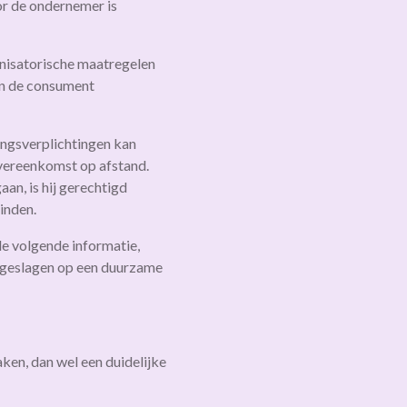
or de ondernemer is
anisatorische maatregelen
ien de consument
ingsverplichtingen kan
overeenkomst op afstand.
n, is hij gerechtigd
inden.
 de volgende informatie,
opgeslagen op een duurzame
en, dan wel een duidelijke