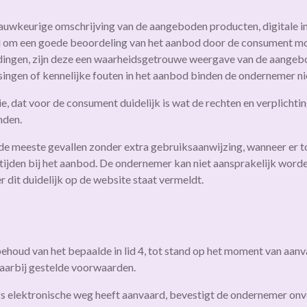
nauwkeurige omschrijving van de aangeboden producten, digitale i
rd om een goede beoordeling van het aanbod door de consument mo
ingen, zijn deze een waarheidsgetrouwe weergave van de aangeb
ssingen of kennelijke fouten in het aanbod binden de ondernemer ni
, dat voor de consument duidelijk is wat de rechten en verplichting
nden.
 de meeste gevallen zonder extra gebruiksaanwijzing, wanneer er t
 tijden bij het aanbod. De ondernemer kan niet aansprakelijk word
 dit duidelijk op de website staat vermeldt.
houd van het bepaalde in lid 4, tot stand op het moment van aan
daarbij gestelde voorwaarden.
s elektronische weg heeft aanvaard, bevestigt de ondernemer onve