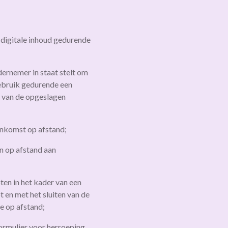
 digitale inhoud gedurende
ernemer in staat stelt om
gebruik gedurende een
e van de opgeslagen
enkomst op afstand;
en op afstand aan
en in het kader van een
 en met het sluiten van de
e op afstand;
rmulier voor herroeping.