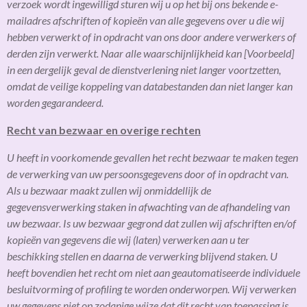
verzoek wordt ingewilligd sturen wij u op het bij ons bekende e-
mailadres afschriften of kopieën van alle gegevens over u die wij
hebben verwerkt of in opdracht van ons door andere verwerkers of
derden zijn verwerkt. Naar alle waarschijnlijkheid kan [Voorbeeld]
in een dergelijk geval de dienstverlening niet langer voortzetten,
omdat de veilige koppeling van databestanden dan niet langer kan
worden gegarandeerd.
Recht van bezwaar en overige rechten
U heeft in voorkomende gevallen het recht bezwaar te maken tegen
de verwerking van uw persoonsgegevens door of in opdracht van.
Als u bezwaar maakt zullen wij onmiddellijk de
gegevensverwerking staken in afwachting van de afhandeling van
uw bezwaar. Is uw bezwaar gegrond dat zullen wij afschriften en/of
kopieën van gegevens die wij (laten) verwerken aan u ter
beschikking stellen en daarna de verwerking blijvend staken. U
heeft bovendien het recht om niet aan geautomatiseerde individuele
besluitvorming of profiling te worden onderworpen. Wij verwerken
uw gegevens niet op zodanige wijze dat dit recht van toepassing is.