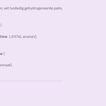
r, vet (volledig gehydrogeneerde palm,
)
thine
), E476), aroma’s]
ne
)
bonaat).