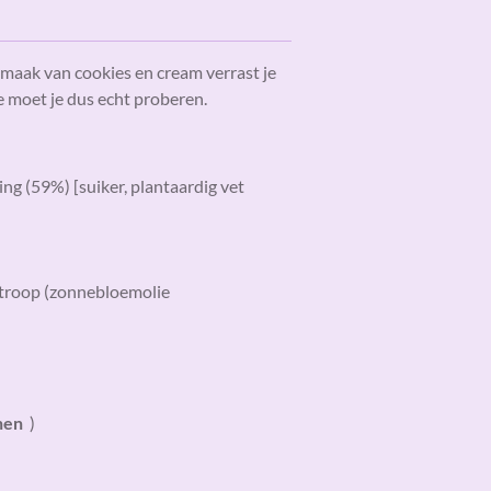
maak van cookies en cream verrast je
eze moet je dus echt proberen.
g (59%) [suiker, plantaardig vet
stroop (zonnebloemolie
nen
)