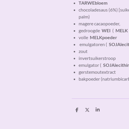
TARWEbloem
chocoladesaus (6%) [suike
palm)
magere cacaopoeder,
gedroogde
WEI
(
MELK
volle
MELKpoeder
emulgatoren (
SOJAleci
zout
invertsuikerstroop
emulgator (
SOJAlecithi
gerstemoutextract
bakpoeder (natriumbicar
D
D
S
e
e
h
l
e
a
e
l
r