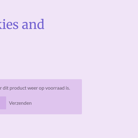
kies and
 dit product weer op voorraad is.
Verzenden