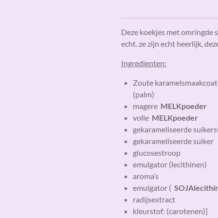
Deze koekjes met omringde s
echt. ze zijn echt heerlijk, d
Ingredienten:
Zoute karamelsmaakcoatin
(palm)
magere
MELKpoeder
volle
MELKpoeder
gekarameliseerde suiker
gekarameliseerde suiker
glucosestroop
emulgator (lecithinen)
aroma’s
emulgator (
SOJAlecithi
radijsextract
kleurstof: (carotenen)]