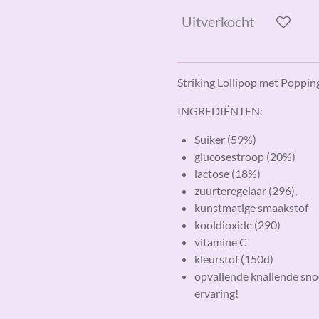
Uitverkocht
Striking Lollipop met Poppin
INGREDIËNTEN:
Suiker (59%)
glucosestroop (20%)
lactose (18%)
zuurteregelaar (296),
kunstmatige smaakstof
kooldioxide (290)
vitamine C
kleurstof (150d)
opvallende knallende sno
ervaring!