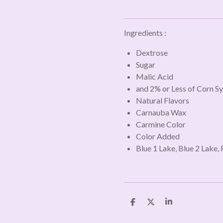
Ingredients :
Dextrose
Sugar
Malic Acid
and 2% or Less of Corn S
Natural Flavors
Carnauba Wax
Carmine Color
Color Added
Blue 1 Lake, Blue 2 Lake,
D
D
S
e
e
h
l
e
a