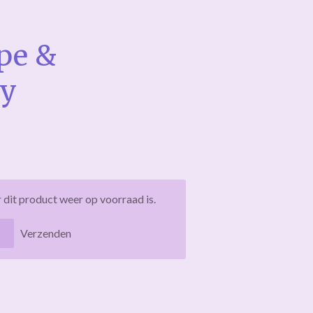
pe &
ry
dit product weer op voorraad is.
Verzenden