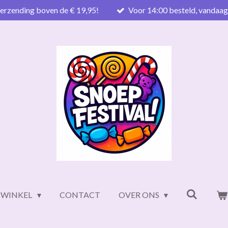
verzending boven de € 19,95!
Voor 14:00 besteld, vandaa
WINKEL
CONTACT
OVER ONS