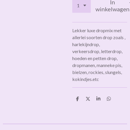
In
winkelwagen
Lekker luxe dropmix met
allerlei soorten drop zoals ,
harlekijndrop,
verkeersdrop, letterdrop,
hoeden en petten drop,
dropmanen, manneke pis,
bielzen, rockies, slungels,
kokindjes.etc
D
D
S
D
e
e
h
e
l
e
a
l
e
l
r
e
n
e
n