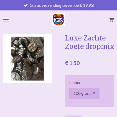
Gratis verzending boven de € 19,95!
Ga
direct
naar
de
hoofdinhoud
Luxe Zachte
Zoete dropmix
€ 1,50
Inhoud: