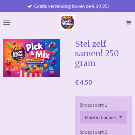
Gratis verzending boven de € 19,95!
Ga
direct
naar
de
hoofdinhoud
Stel zelf
samen! 250
gram
€ 4,50
Snoepsoort 1
Snoepsoort 2