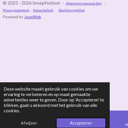
© 2025 - 2026 SnoepFestival -
-
Algemene voorwaarden
Privacystatement
-
Retourbeleid.
-
Klachtenregeling
Powered by
JouwWeb
Deze website maakt gebruik van cookies om uw
ervaring te verbeteren en op maat gemaakte
advertenties weer te geven. Door op ‘Accepteren’ te
klikken, gaat u akkoord met het gebruik van alle
cookies.
Afwijzen
Accepteren
E-mailadres
Telefoonnummer
TikTok
W