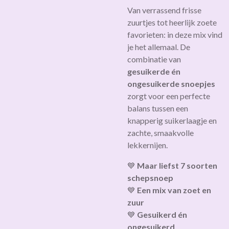
Van verrassend frisse
zuurtjes tot heerlijk zoete
favorieten: in deze mix vind
je het allemaal. De
combinatie van
gesuikerde én
ongesuikerde snoepjes
zorgt voor een perfecte
balans tussen een
knapperig suikerlaagje en
zachte, smaakvolle
lekkernijen.
💙
Maar liefst 7 soorten
schepsnoep
💙
Een mix van zoet en
zuur
💙
Gesuikerd én
ongesuikerd