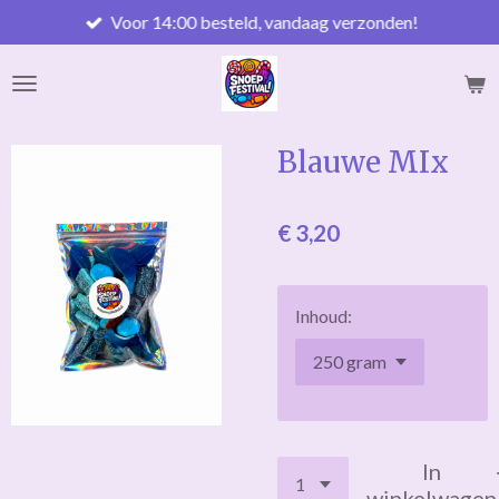
Voor 14:00 besteld, vandaag verzonden!
Ga
direct
naar
de
hoofdinhoud
Blauwe MIx
€ 3,20
Inhoud:
In
winkelwagen