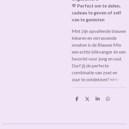
💙
Perfect om te delen,
cadeau te geven of zelf
van te genieten
Met zijn opvallende blauwe
kleuren en verrassende
smaken is de Blauwe Mix
een echte blikvanger én een
favoriet voor jong en oud.
Durf jij de perfecte
combinatie van zoet en
zuur te ontdekken? 🍬✨
D
D
S
D
e
e
h
e
l
e
a
l
e
l
r
e
n
e
n