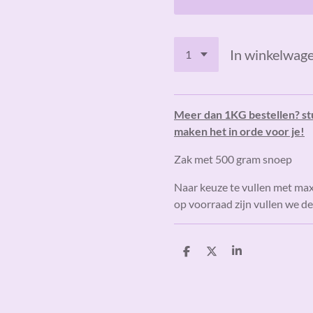
In winkelwag
Meer dan 1KG bestellen? st
maken het in orde voor je!
Zak met 500 gram snoep
Naar keuze te vullen met ma
op voorraad zijn vullen we d
D
D
S
e
e
h
l
e
a
e
l
r
n
e