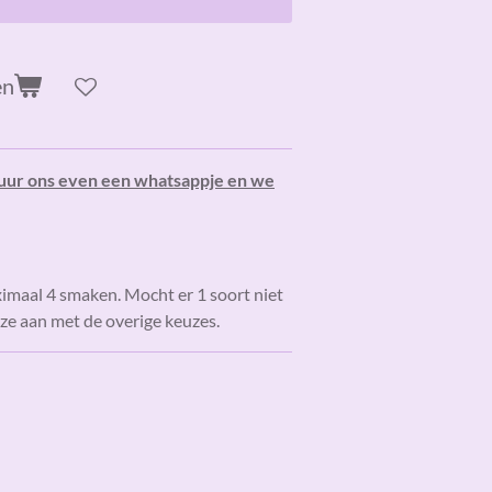
en
uur ons even een whatsappje en we
ximaal 4 smaken. M
ocht er 1 soort niet
eze aan met de overige keuzes.