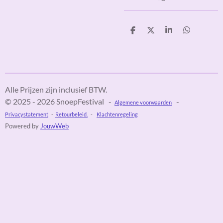
D
D
S
D
e
e
h
e
l
e
a
l
e
l
r
e
n
e
n
Alle Prijzen zijn inclusief BTW.
© 2025 - 2026 SnoepFestival -
-
Algemene voorwaarden
Privacystatement
-
Retourbeleid.
-
Klachtenregeling
Powered by
JouwWeb