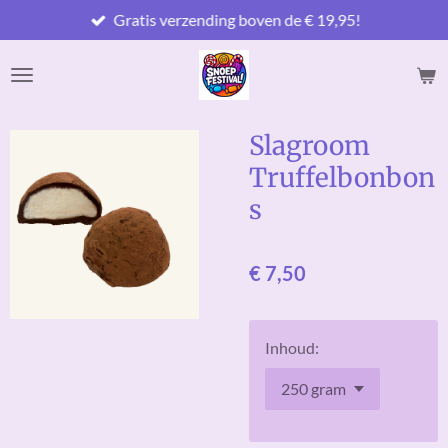
Gratis verzending boven de € 19,95!
Ga
direct
naar
de
hoofdinhoud
Slagroom
Truffelbonbon
s
€ 7,50
Inhoud: