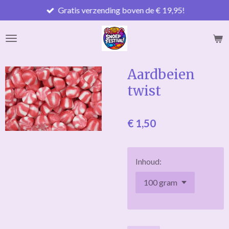
Gratis verzending boven de € 19,95!
Ga
direct
naar
de
hoofdinhoud
Aardbeien
twist
€ 1,50
Inhoud: