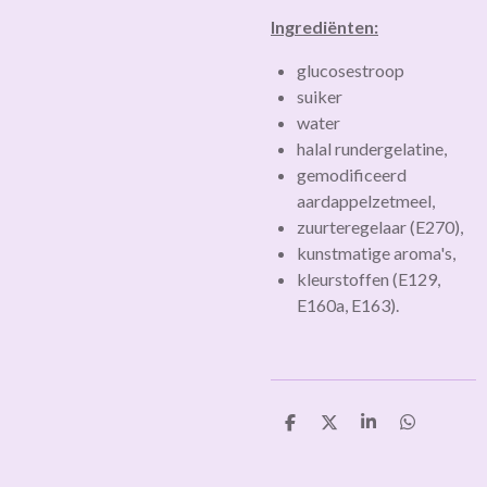
Ingrediënten:
glucosestroop
suiker
water
halal rundergelatine,
gemodificeerd
aardappelzetmeel,
zuurteregelaar (E270),
kunstmatige aroma's,
kleurstoffen (E129,
E160a, E163).
D
D
S
D
e
e
h
e
l
e
a
l
e
l
r
e