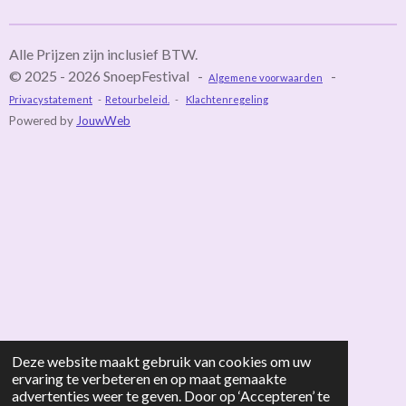
n
e
n
Alle Prijzen zijn inclusief BTW.
© 2025 - 2026 SnoepFestival -
-
Algemene voorwaarden
Privacystatement
-
Retourbeleid.
-
Klachtenregeling
Powered by
JouwWeb
Deze website maakt gebruik van cookies om uw
ervaring te verbeteren en op maat gemaakte
advertenties weer te geven. Door op ‘Accepteren’ te