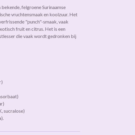
n bekende, felgroene Surinaamse
pische vruchtensmaak en koolzuur. Het
erfrissende "punch"-smaak, vaak
tisch fruit en citrus. Het is een
stlesser die vaak wordt gedronken bij
r)
msorbaat)
r)
, sucralose)
).