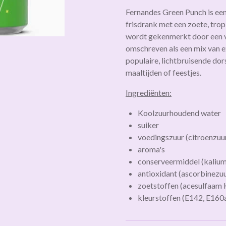
Fernandes Green Punch
is ee
frisdrank met een zoete, tro
wordt gekenmerkt door een v
omschreven als een mix van exo
populaire, lichtbruisende dor
maaltijden of feestjes.
Ingrediënten:
Koolzuurhoudend water
suiker
voedingszuur (citroenzuu
aroma's
conserveermiddel (kaliu
antioxidant (ascorbinezuu
zoetstoffen (acesulfaam K
kleurstoffen (E142, E160a