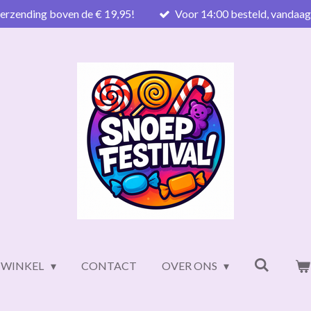
verzending boven de € 19,95!
Voor 14:00 besteld, vandaa
WINKEL
CONTACT
OVER ONS