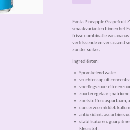
Fanta Pineapple Grapefruit Z
smaakvarianten binnen het F
frisse combinatie van ananas 
verfrissende en verrassend s
zonder suiker.
Ingrediënten
:
Sprankelend water
vruchtensap uit concentr
voedingszuur: citroenzuu
zuurteregelaar:; natriumc
zoetstoffen: aspartaam, 
conserveermiddel: kaliu
antioxidant: ascorbinezu
stabilisatoren: guarpitmee
kleurstof: