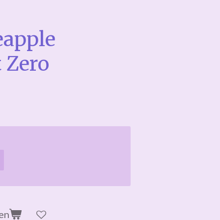
eapple
t Zero
en