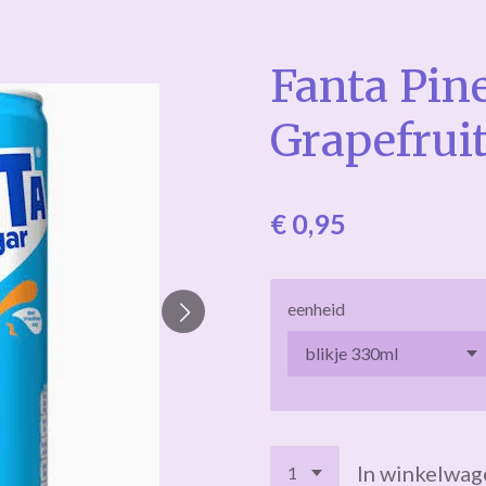
Fanta Pin
Grapefrui
€ 0,95
eenheid
In winkelwag