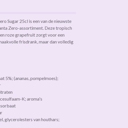
ero Sugar 25cl is een van de nieuwste
anta Zero-assortiment. Deze tropisch
en roze grapefruit zorgt voor een
maakvolle frisdrank, maar dan volledig
aat 5%; (ananas, pompelmoes);
r
itraten
acesulfaam-K; aroma's
msorbaat
ur
l, glycerolesters van houthars;