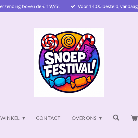
verzending boven de € 19,95!
Voor 14:00 besteld, vandaa
WINKEL
CONTACT
OVER ONS