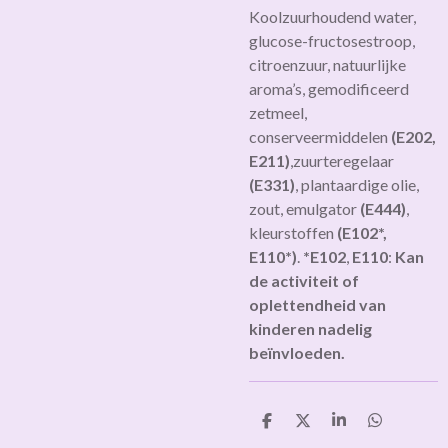
Koolzuurhoudend water,
glucose-fructosestroop,
citroenzuur, natuurlijke
aroma’s, gemodificeerd
zetmeel,
conserveermiddelen
(E202,
E211)
,zuurteregelaar
(E331)
, plantaardige olie,
zout, emulgator
(E444)
,
kleurstoffen
(E102*,
E110*)
.
*E102
,
E110
:
Kan
de activiteit of
oplettendheid van
kinderen nadelig
beïnvloeden.
D
D
S
D
e
e
h
e