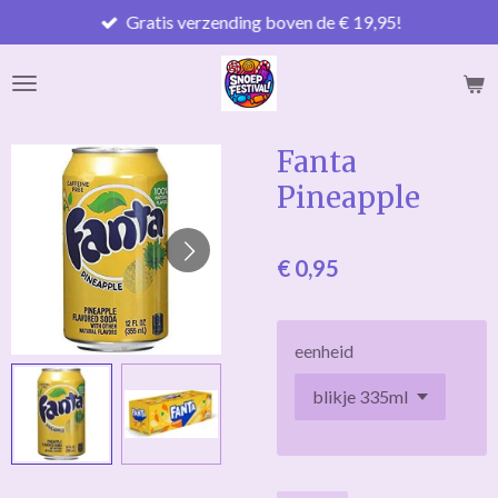
Gratis verzending boven de € 19,95!
Ga
direct
naar
de
hoofdinhoud
Fanta
Pineapple
€ 0,95
eenheid