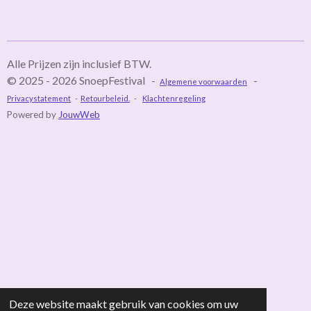
l
e
a
l
e
l
r
e
n
e
n
Alle Prijzen zijn inclusief BTW.
© 2025 - 2026 SnoepFestival -
-
Algemene voorwaarden
Privacystatement
-
Retourbeleid.
-
Klachtenregeling
Powered by
JouwWeb
Deze website maakt gebruik van cookies om uw