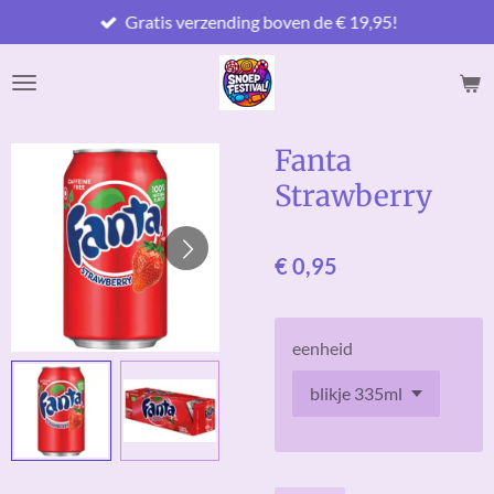
Gratis verzending boven de € 19,95!
Ga
direct
naar
de
hoofdinhoud
Fanta
Strawberry
€ 0,95
eenheid