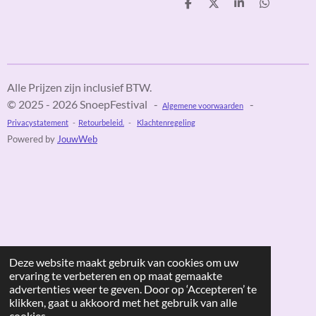
D
D
S
D
e
e
h
e
l
e
a
l
e
l
r
e
n
e
n
Alle Prijzen zijn inclusief BTW.
© 2025 - 2026 SnoepFestival -
-
Algemene voorwaarden
Privacystatement
-
Retourbeleid.
-
Klachtenregeling
Powered by
JouwWeb
Deze website maakt gebruik van cookies om uw
ervaring te verbeteren en op maat gemaakte
advertenties weer te geven. Door op ‘Accepteren’ te
klikken, gaat u akkoord met het gebruik van alle
cookies.