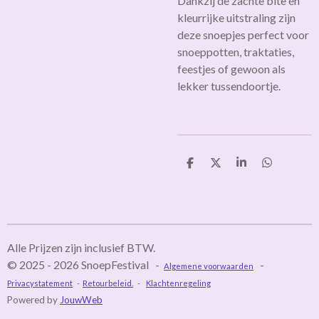
Dankzij de zachte bite en
kleurrijke uitstraling zijn
deze snoepjes perfect voor
snoeppotten, traktaties,
feestjes of gewoon als
lekker tussendoortje.
D
D
S
D
e
e
h
e
l
e
a
l
e
l
r
e
n
e
n
Alle Prijzen zijn inclusief BTW.
© 2025 - 2026 SnoepFestival -
-
Algemene voorwaarden
Privacystatement
-
Retourbeleid.
-
Klachtenregeling
Powered by
JouwWeb