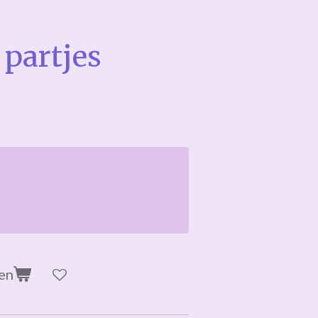
partjes
en