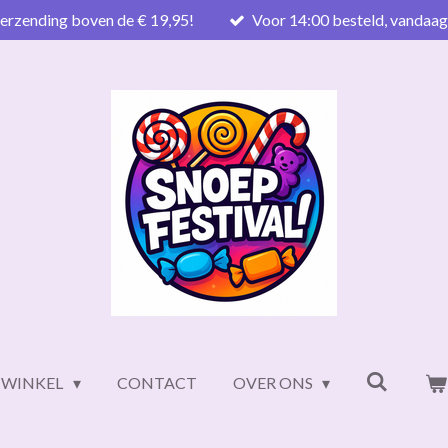
verzending boven de € 19,95!
Voor 14:00 besteld, vandaa
WINKEL
CONTACT
OVER ONS