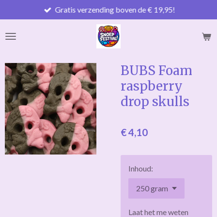
Gratis verzending boven de € 19,95!
Ga
direct
naar
de
hoofdinhoud
BUBS Foam
raspberry
drop skulls
€ 4,10
Inhoud:
Laat het me weten