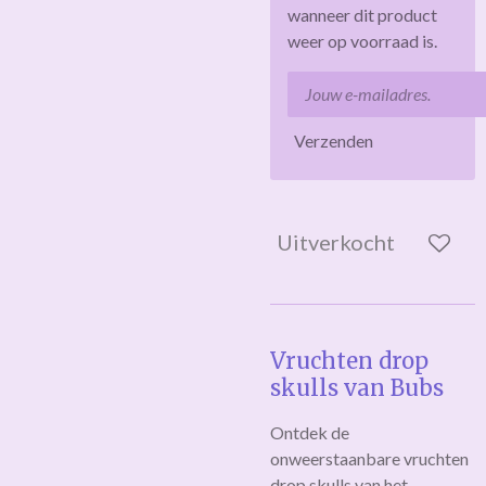
wanneer dit product
weer op voorraad is.
Verzenden
Uitverkocht
Vruchten drop
skulls van Bubs
Ontdek de
onweerstaanbare vruchten
drop skulls van het