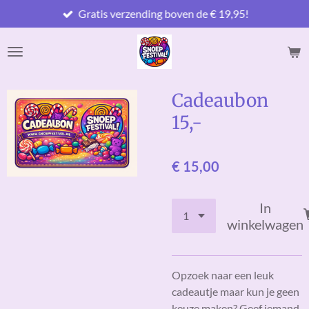
Gratis verzending boven de € 19,95!
Ga
direct
naar
de
hoofdinhoud
Cadeaubon
15,-
€ 15,00
In
winkelwagen
Opzoek naar een leuk
cadeautje maar kun je geen
keuze maken? Geef iemand