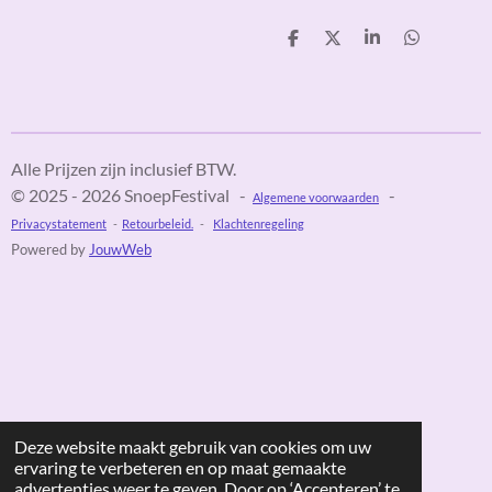
D
D
S
D
e
e
h
e
l
e
a
l
e
l
r
e
n
e
n
Alle Prijzen zijn inclusief BTW.
© 2025 - 2026 SnoepFestival -
-
Algemene voorwaarden
Privacystatement
-
Retourbeleid.
-
Klachtenregeling
Powered by
JouwWeb
Deze website maakt gebruik van cookies om uw
ervaring te verbeteren en op maat gemaakte
advertenties weer te geven. Door op ‘Accepteren’ te