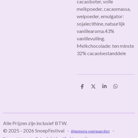
cacaoboter, volle
melkpoeder, cacaomassa,
weipoeder, emulgator:
sojalecithine, natuurlijk
vanillearoma.43%
vanillevulling.
Melkchocolade: ten minste
32% cacaobestanddele
D
D
S
D
e
e
h
e
l
e
a
l
e
l
r
e
n
e
n
Alle Prijzen zijn inclusief BTW.
© 2025 - 2026 SnoepFestival -
-
Algemene voorwaarden