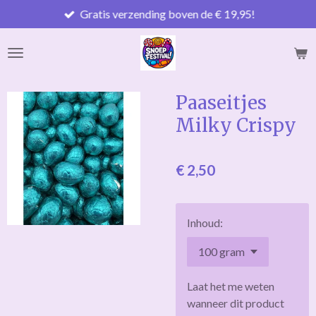
Gratis verzending boven de € 19,95!
Ga
direct
naar
de
hoofdinhoud
Paaseitjes
Milky Crispy
€ 2,50
Inhoud:
Laat het me weten
wanneer dit product