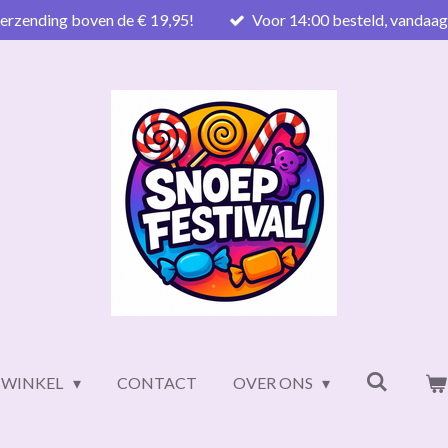
verzending boven de € 19,95!
Voor 14:00 besteld, vandaa
WINKEL
CONTACT
OVER ONS