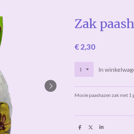
Zak paas
€ 2,30
In winkelwag
Mooie paashazen zak met 1 g
D
D
S
e
e
h