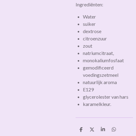
Ingrediënten:
Water
suiker
dextrose
citroenzuur
zout
natriumcitraat,
monokaliumfosfaat
gemodificeerd
voedingszetmeel
natuurlijk aroma
E129
glycerolester van hars
karamelkleur.
D
D
S
D