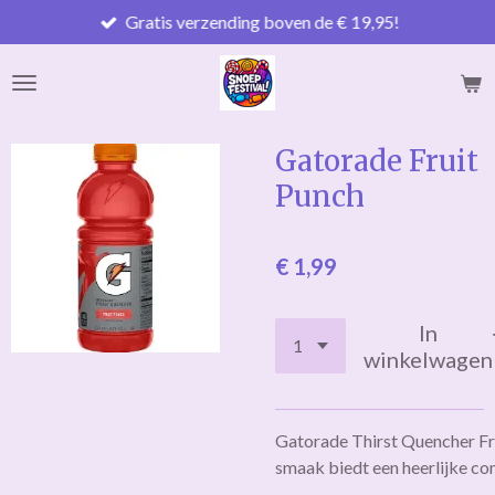
Gratis verzending boven de € 19,95!
Ga
direct
naar
de
hoofdinhoud
Gatorade Fruit
Punch
€ 1,99
In
winkelwagen
Gatorade Thirst Quencher Fr
smaak biedt een heerlijke co