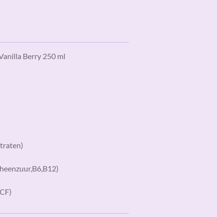
Vanilla Berry 250 ml
traten)
theenzuur,B6,B12)
FCF)