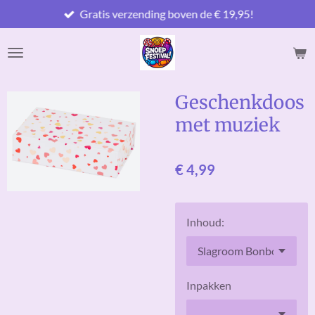
Gratis verzending boven de € 19,95!
Ga
direct
naar
de
hoofdinhoud
Geschenkdoos
met muziek
€ 4,99
Inhoud:
Inpakken