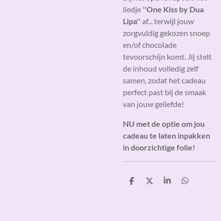
liedje
''One Kiss by Dua
Lipa''
af... terwijl jouw
zorgvuldig gekozen snoep
en/of chocolade
tevoorschijn komt. Jij stelt
de inhoud volledig zelf
samen, zodat het cadeau
perfect past bij de smaak
van jouw geliefde!
NU met de optie om jou
cadeau te laten inpakken
in doorzichtige folie!
D
D
S
D
e
e
h
e
l
e
a
l
e
l
r
e
n
e
n