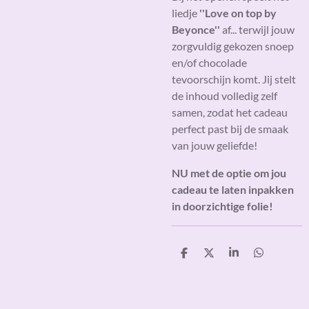
liedje
''Love on top by
Beyonce''
af... terwijl jouw
zorgvuldig gekozen snoep
en/of chocolade
tevoorschijn komt. Jij stelt
de inhoud volledig zelf
samen, zodat het cadeau
perfect past bij de smaak
van jouw geliefde!
NU met de optie om jou
cadeau te laten inpakken
in doorzichtige folie!
D
D
S
D
e
e
h
e
l
e
a
l
e
l
r
e
n
e
n