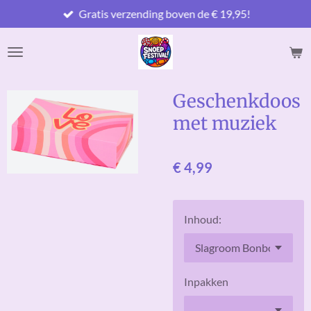
Gratis verzending boven de € 19,95!
Ga
direct
naar
de
hoofdinhoud
Geschenkdoos
met muziek
€ 4,99
Inhoud:
Inpakken