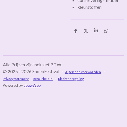
conserveringsmiddel
kleurstoffen.
D
D
S
D
e
e
h
e
l
e
a
l
e
l
r
e
n
e
n
Alle Prijzen zijn inclusief BTW.
© 2025 - 2026 SnoepFestival -
-
Algemene voorwaarden
Privacystatement
-
Retourbeleid.
-
Klachtenregeling
Powered by
JouwWeb