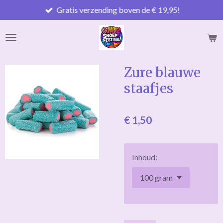
Gratis verzending boven de € 19,95!
Ga
direct
naar
de
hoofdinhoud
Zure blauwe
staafjes
€ 1,50
Inhoud: