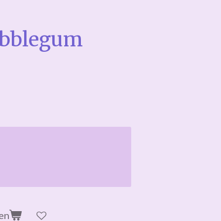
ubblegum
en