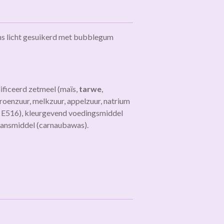
s licht gesuikerd met bubblegum
ificeerd zetmeel (maïs,
tarwe
,
roenzuur, melkzuur, appelzuur, natrium
, E516), kleurgevend voedingsmiddel
lansmiddel (carnaubawas).