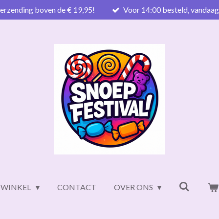
verzending boven de € 19,95!
Voor 14:00 besteld, vandaa
WINKEL
CONTACT
OVER ONS