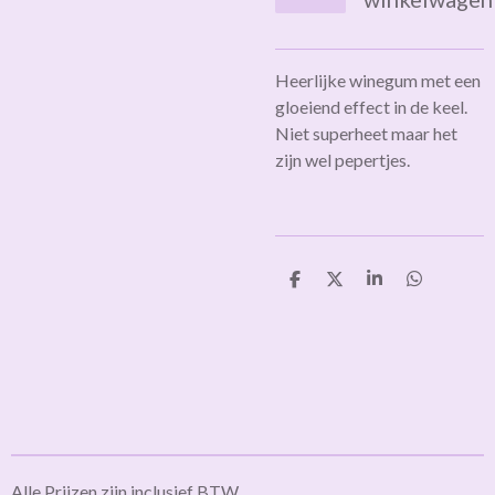
Heerlijke winegum met een
gloeiend effect in de keel.
Niet superheet maar het
zijn wel pepertjes.
D
D
S
D
e
e
h
e
l
e
a
l
e
l
r
e
n
e
n
Alle Prijzen zijn inclusief BTW.