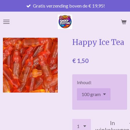
Gratis verzending boven de € 19,95!
Ga
direct
naar
de
hoofdinhoud
Happy Ice Tea
€ 1,50
Inhoud:
In
winkelwagen