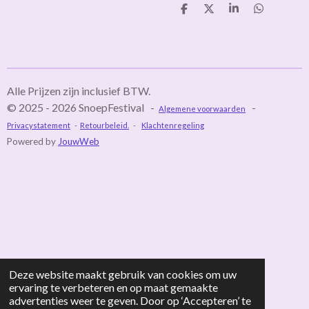
D
D
S
D
e
e
h
e
l
e
a
l
e
l
r
e
n
e
n
Alle Prijzen zijn inclusief BTW.
© 2025 - 2026 SnoepFestival -
-
Algemene voorwaarden
Privacystatement
-
Retourbeleid.
-
Klachtenregeling
Powered by
JouwWeb
Deze website maakt gebruik van cookies om uw
ervaring te verbeteren en op maat gemaakte
advertenties weer te geven. Door op ‘Accepteren’ te