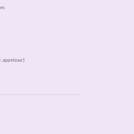
jes
, appelzuur)