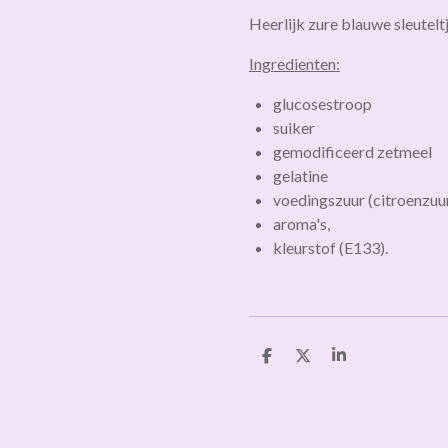
Heerlijk zure blauwe sleutelt
Ingredienten:
glucosestroop
suiker
gemodificeerd zetmeel
gelatine
voedingszuur (citroenzuur
aroma's,
kleurstof (E133).
D
D
S
e
e
h
l
e
a
e
l
r
n
e