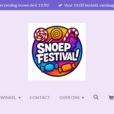
verzending boven de € 19,95!
Voor 14:00 besteld, vandaa
WINKEL
CONTACT
OVER ONS