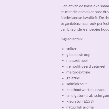
Geniet van de klassieke smaa
en met die onmiskenbare dro
Nederlandse kwaliteit. De dro
te genieten, maar ook perfec
van bijzondere snoepjes houd
Ingredienten:
suiker
glucosestroop
maiszetmeel
gemodificeerd zetmeel
maltodextrine
gelatine
salmiakzout
zoethoutwortelextract
emulgator (arabische go
kleurstof (E153)
natuurlijk aroma