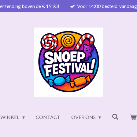
verzending boven de € 19,95!
Voor 14:00 besteld, vandaa
WINKEL
CONTACT
OVER ONS