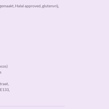
gemaakt, Halal approved, glutenvrij,
ocos)
s
traat,
, E133
.