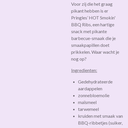
Voor zij die het graag
pikant hebben is er
Pringles’ HOT Smokin'
BBQ Ribs, een hartige
snack met pikante
barbecue-smaak die je
smaakpapillen doet
prikkelen. Waar wacht je
nog op?
Ingredienten:
Gedehydrateerde
aardappelen
zonnebloemolie
maïsmeel
tarwemeel
kruiden met smaak van
BBQ-ribbetjes (suiker,