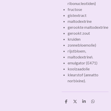
ribonucleotiden}
fructose
gistextract
maltodextrine
gerookte maltodextrine
gerookt zout
kruiden
zonnebloemolie)
rijstbloem,
maltodextrine\
emulgator (E471)
koolzaadolie
kleurstof (annatto
norbixine).
D
D
S
D
e
e
h
e
l
e
a
l