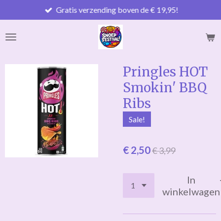
Gratis verzending boven de € 19,95!
Ga
direct
naar
de
hoofdinhoud
Pringles HOT
Smokin' BBQ
Ribs
Sale!
€ 2,50
€ 3,99
In
winkelwagen