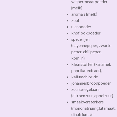
weipermeaatpoeder
{
melk
}
aroma's {
melk
}
zout
uienpoeder
knoflookpoeder
specerijen
{cayennepeper, zwarte
peper, chilipeper,
komijn}
kleurstoffen {karamel,
paprika-extract},
kaliumchloride
johannesbroodpoeder
zuurteregelaars
{citroenzuur, appelzuur}
smaakversterkers
{mononatriumglutamaat,
dinatrium-5'-