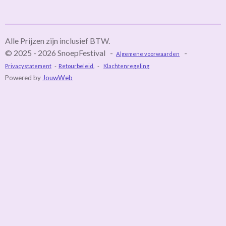
e
l
r
e
n
e
n
Alle Prijzen zijn inclusief BTW.
© 2025 - 2026 SnoepFestival -
-
Algemene voorwaarden
Privacystatement
-
Retourbeleid.
-
Klachtenregeling
Powered by
JouwWeb