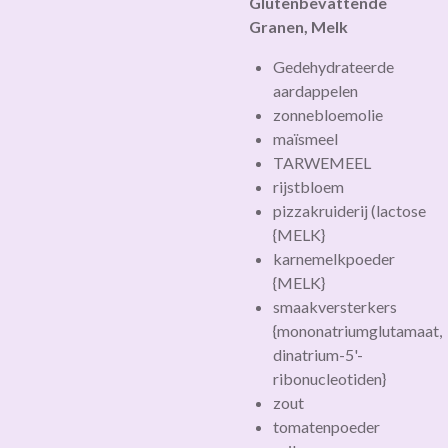
Glutenbevattende
Granen, Melk
Gedehydrateerde
aardappelen
zonnebloemolie
maïsmeel
TARWEMEEL
rijstbloem
pizzakruiderij (lactose
{MELK}
karnemelkpoeder
{MELK}
smaakversterkers
{mononatriumglutamaat,
dinatrium-5'-
ribonucleotiden}
zout
tomatenpoeder