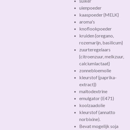
suiker
uienpoeder
kaaspoeder {MELK}
aroma's
knoflookpoeder
kruiden {oregano,
rozemarijn, basilicum}
zuurteregelaars
{citroenzuur, melkzuur,
calciumlactaat}
zonnebloemolie
kleurstof {paprika-
extract})
maltodextrine
emulgator (E471)
koolzaadolie
kleurstof (annatto
norbixine).
Bevat mogelijk soja