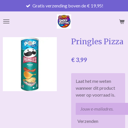
Gratis verzending boven de € 19,95!
Ga
direct
naar
de
hoofdinhoud
Pringles Pizza
€ 3,99
Laat het me weten
wanneer dit product
weer op voorraad is.
Verzenden