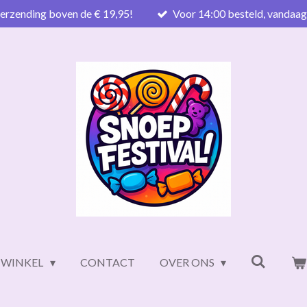
verzending boven de € 19,95!
Voor 14:00 besteld, vandaa
WINKEL
CONTACT
OVER ONS