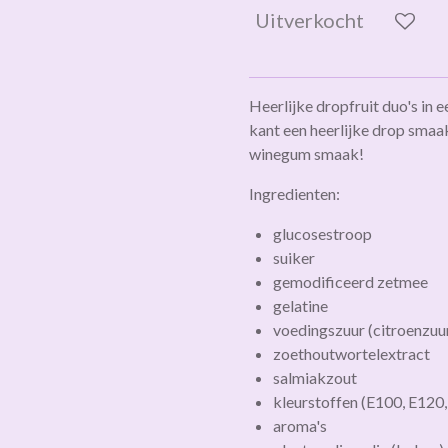
Uitverkocht
Heerlijke dropfruit duo's in 
kant een heerlijke drop smaak
winegum smaak!
Ingredienten:
glucosestroop
suiker
gemodificeerd zetmee
gelatine
voedingszuur (citroenzuu
zoethoutwortelextract
salmiakzout
kleurstoffen (E100, E120
aroma's