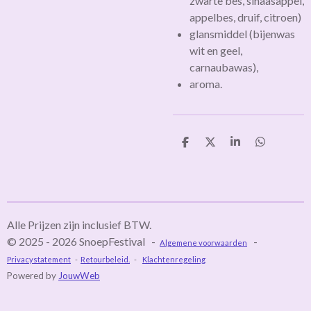
zwarte bes, sinaasappel,
appelbes, druif, citroen)
glansmiddel (bijenwas
wit en geel,
carnaubawas),
aroma.
D
D
S
D
e
e
h
e
l
e
a
l
e
l
r
e
n
e
n
Alle Prijzen zijn inclusief BTW.
© 2025 - 2026 SnoepFestival -
-
Algemene voorwaarden
Privacystatement
-
Retourbeleid.
-
Klachtenregeling
Powered by
JouwWeb