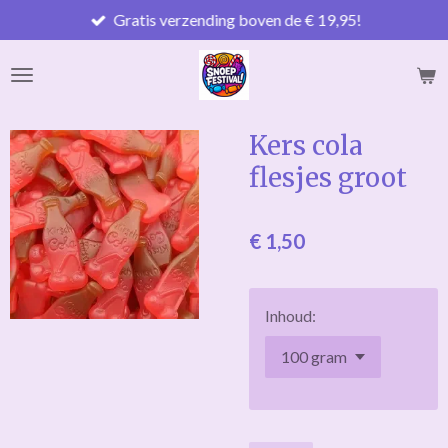
Gratis verzending boven de € 19,95!
Ga
direct
naar
de
hoofdinhoud
Kers cola
flesjes groot
€ 1,50
Inhoud: