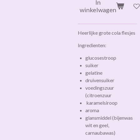
In
winkelwagen
Heerlijke grote cola flesjes
Ingredienten:
glucosestroop
suiker
gelatine
druivensuiker
voedingszuur
(citroenzuur
karamelsiroop
aroma
glansmiddel (bijenwas
wit en geel,
carnaubawas)