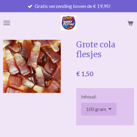
Gratis verzending boven de € 19,95!
Ga
direct
naar
de
hoofdinhoud
Grote cola
flesjes
€ 1,50
Inhoud: