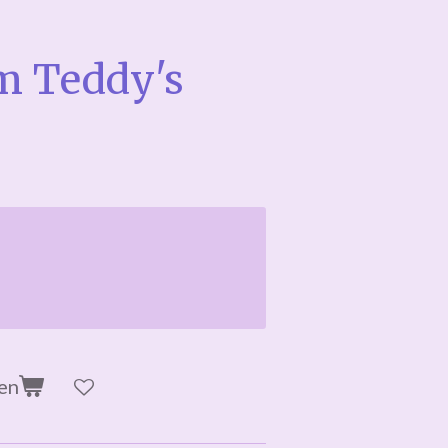
m Teddy's
en