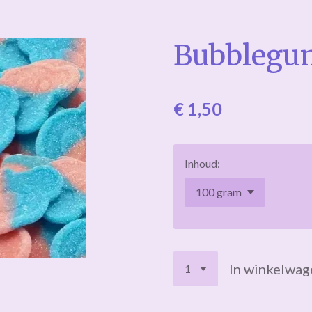
Bubblegu
€ 1,50
Inhoud:
In winkelwag