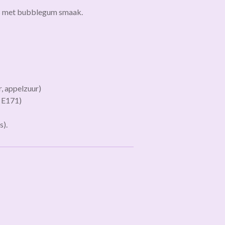
's met bubblegum smaak.
, appelzuur)
, E171)
s).