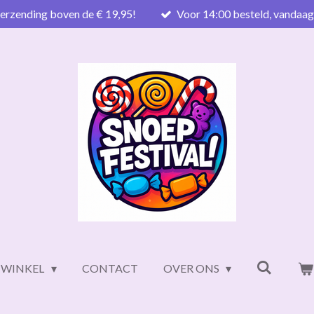
verzending boven de € 19,95!
Voor 14:00 besteld, vandaa
WINKEL
CONTACT
OVER ONS