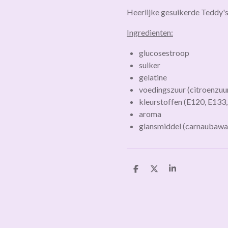
Heerlijke gesuikerde Teddy
Ingredienten:
glucosestroop
suiker
gelatine
voedingszuur (citroenzuur
kleurstoffen (E120, E133
aroma
glansmiddel (carnaubawa
D
D
S
e
e
h
l
e
a
e
l
r
n
e