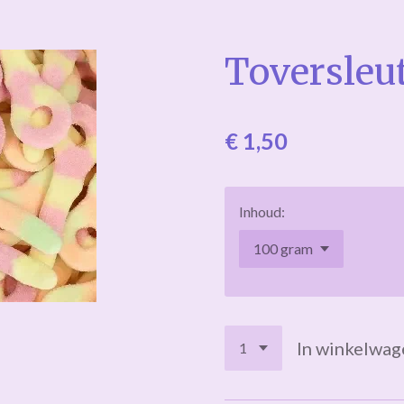
Toversleu
€ 1,50
Inhoud:
In winkelwag