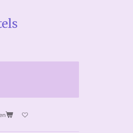
tels
en