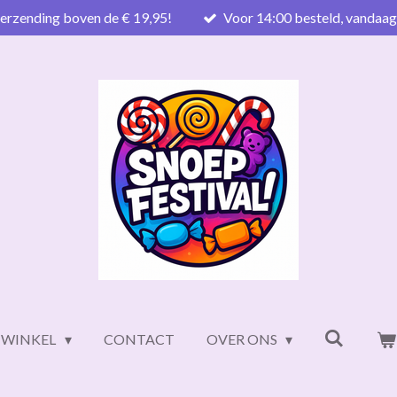
verzending boven de € 19,95!
Voor 14:00 besteld, vandaa
WINKEL
CONTACT
OVER ONS