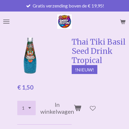
Gratis verzending boven de € 19,95!
Ga
direct
naar
de
hoofdinhoud
Thai Tiki Basil
Seed Drink
Tropical
!NIEUW!
€ 1,50
In
winkelwagen