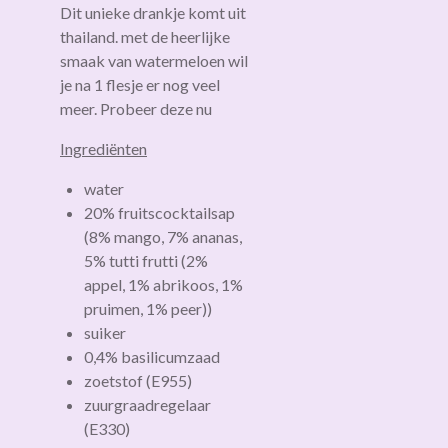
Dit unieke drankje komt uit
thailand. met de heerlijke
smaak van watermeloen wil
je na 1 flesje er nog veel
meer. Probeer deze nu
Ingrediënten
water
20% fruitscocktailsap
(8% mango, 7% ananas,
5% tutti frutti (2%
appel, 1% abrikoos, 1%
pruimen, 1% peer))
suiker
0,4% basilicumzaad
zoetstof (E955)
zuurgraadregelaar
(E330)