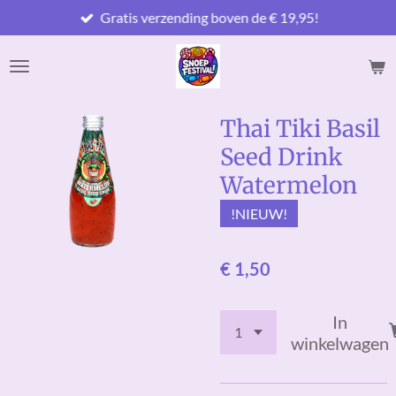
Gratis verzending boven de € 19,95!
Ga
direct
naar
de
hoofdinhoud
Thai Tiki Basil
Seed Drink
Watermelon
!NIEUW!
€ 1,50
In
winkelwagen