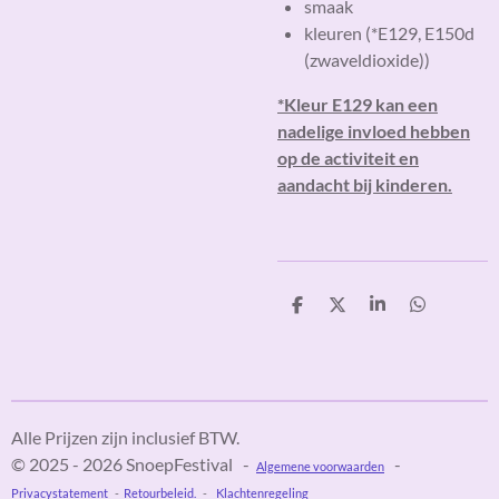
smaak
kleuren (*E129, E150d
(zwaveldioxide))
*Kleur E129 kan een
nadelige invloed hebben
op de activiteit en
aandacht bij kinderen.
D
D
S
D
e
e
h
e
l
e
a
l
e
l
r
e
n
e
n
Alle Prijzen zijn inclusief BTW.
© 2025 - 2026 SnoepFestival -
-
Algemene voorwaarden
Privacystatement
-
Retourbeleid.
-
Klachtenregeling