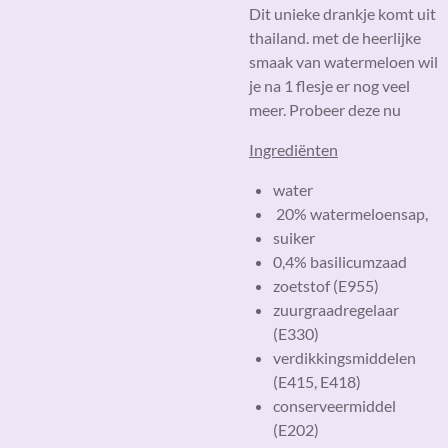
Dit unieke drankje komt uit
thailand. met de heerlijke
smaak van watermeloen wil
je na 1 flesje er nog veel
meer. Probeer deze nu
Ingrediënten
water
20% watermeloensap,
suiker
0,4% basilicumzaad
zoetstof (E955)
zuurgraadregelaar
(E330)
verdikkingsmiddelen
(E415, E418)
conserveermiddel
(E202)