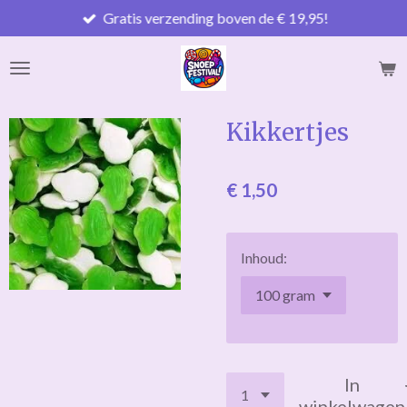
Gratis verzending boven de € 19,95!
Ga
direct
naar
de
hoofdinhoud
Kikkertjes
€ 1,50
Inhoud:
In
winkelwagen