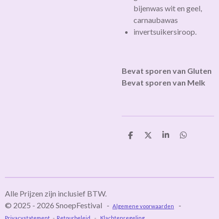
bijenwas wit en geel,
carnaubawas
invertsuikersiroop.
Bevat sporen van Gluten
Bevat sporen van Melk
D
D
S
D
e
e
h
e
l
e
a
l
e
l
r
e
n
e
n
Alle Prijzen zijn inclusief BTW.
© 2025 - 2026 SnoepFestival -
-
Algemene voorwaarden
Privacystatement
-
Retourbeleid.
-
Klachtenregeling