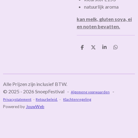
natuurlijk aroma
kan melk, gluten soya, ei
en noten bevatten.
D
D
S
D
e
e
h
e
l
e
a
l
e
l
r
e
n
e
n
Alle Prijzen zijn inclusief BTW.
© 2025 - 2026 SnoepFestival -
-
Algemene voorwaarden
Privacystatement
-
Retourbeleid.
-
Klachtenregeling
Powered by
JouwWeb