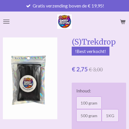
Gratis verzending boven de € 19,95!
Ga
direct
naar
de
hoofdinhoud
(S)Trekdrop
!Best verkocht!
€ 2,75
€ 3,00
Inhoud:
100 gram
500 gram
1KG