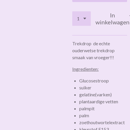
In
winkelwagen
Trekdrop de echte
ouderwetse trekdrop
smaak van vroeger!!!
Ingredienten:
Glucosestroop
suiker
gelatine(varken)
plantaardige vetten
palmpit
palm
zoethoutwortelextract
kleurstof E153