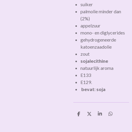
suiker
palmolie
minder dan
(2%)
appelzuur
mono- en diglycerides
gehydrogeneerde
katoenzaadolie
zout
sojalecithine
natuurlijk aroma
E133
E129.
bevat: soja
D
D
S
D
e
e
h
e
l
e
a
l
e
l
r
e