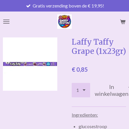
Gratis verzending boven de € 19,95!
Ga
direct
naar
de
hoofdinhoud
Laffy Taffy
Grape (1x23gr)
€ 0,85
In
winkelwagen
Ingredienten:
glucosestroop