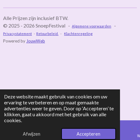
n
e
n
Alle Prijzen zijn inclusief BTW.
© 2025 - 2026 SnoepFestival -
-
Algemene voorwaarden
Privacystatement
-
Retourbeleid.
-
Klachtenregeling
Powered by
JouwWeb
Deze website maakt gebruik van cookies om uw
ervaring te verbeteren en op maat gemaakte
advertenties weer te geven. Door op ‘Accepteren’ te
klikken, gaat u akkoord met het gebruik van alle
cookies.
Afwijzen
Accepteren
E-mailadres
Telefoonnummer
TikTok
W