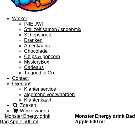
Winkel
!NIEUW!
Stel zelf samen / snoepmix
Schepsnoep
Dranken
Amerikaans
Chocolade
Chips & popcorn
MysteryBox
Cadeaus
To good to Go
Contact
Over ons
Klantenservice
algemene voorwaarden
Klantenkaart
Zoeken
Winkelwagen
Monster Energy drink Bad
Apple 500 ml