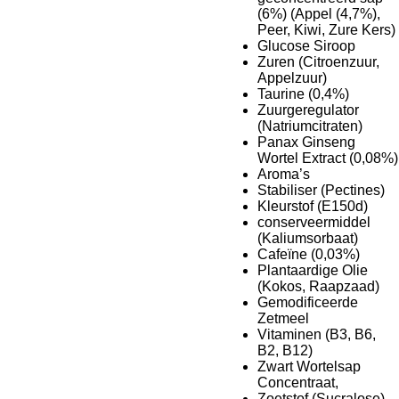
(6%) (Appel (4,7%),
Peer, Kiwi, Zure Kers)
Glucose Siroop
Zuren (Citroenzuur,
Appelzuur)
Taurine (0,4%)
Zuurgeregulator
(Natriumcitraten)
Panax Ginseng
Wortel Extract (0,08%)
Aroma’s
Stabiliser (Pectines)
Kleurstof (E150d)
conserveermiddel
(Kaliumsorbaat)
Cafeïne (0,03%)
Plantaardige Olie
(Kokos, Raapzaad)
Gemodificeerde
Zetmeel
Vitaminen (B3, B6,
B2, B12)
Zwart Wortelsap
Concentraat,
Zoetstof (Sucralose)