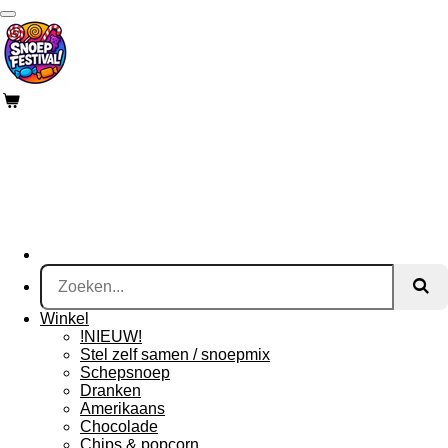
Ga
direct
naar
de
hoofdinhoud
Winkel
!NIEUW!
Stel zelf samen / snoepmix
Schepsnoep
Dranken
Amerikaans
Chocolade
Chips & popcorn