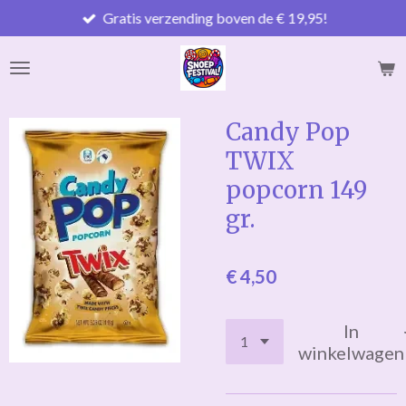
Gratis verzending boven de € 19,95!
Ga
direct
naar
de
hoofdinhoud
Candy Pop
TWIX
popcorn 149
gr.
€ 4,50
In
winkelwagen