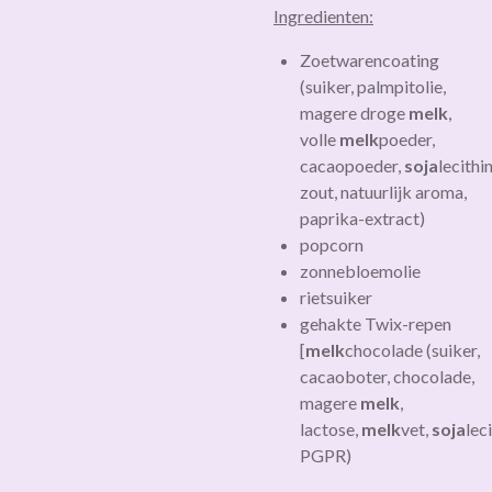
Ingredienten:
Zoetwarencoating
(suiker, palmpitolie,
magere droge
melk
,
volle
melk
poeder,
cacaopoeder,
soja
lecithin
zout, natuurlijk aroma,
paprika-extract)
popcorn
zonnebloemolie
rietsuiker
gehakte Twix-repen
[
melk
chocolade (suiker,
cacaoboter, chocolade,
magere
melk
,
lactose,
melk
vet,
soja
lec
PGPR)