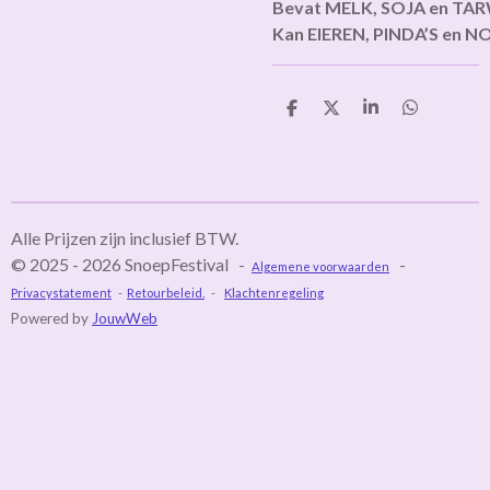
Bevat MELK, SOJA en TA
Kan EIEREN, PINDA’S en N
D
D
S
D
e
e
h
e
l
e
a
l
e
l
r
e
n
e
n
Alle Prijzen zijn inclusief BTW.
© 2025 - 2026 SnoepFestival -
-
Algemene voorwaarden
Privacystatement
-
Retourbeleid.
-
Klachtenregeling
Powered by
JouwWeb